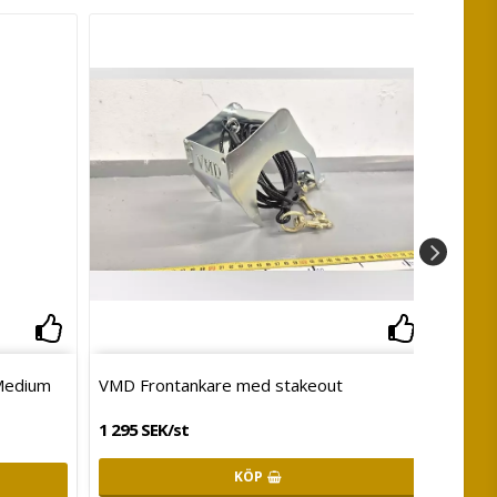
Lägg till i favoritlistan
Lägg till
 Medium
VMD Frontankare med stakeout
Ullplä
1 295 SEK/st
1 690 
KÖP