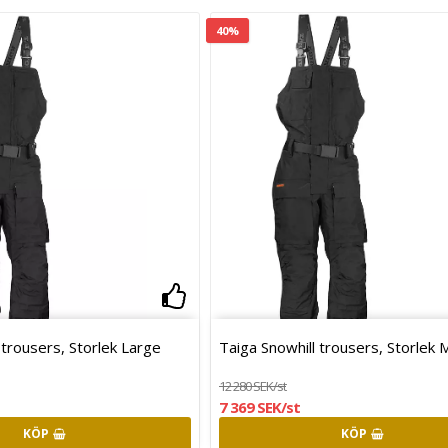
40%
oritlistan
Lägg till i favoritlistan
 trousers, Storlek Large
Taiga Snowhill trousers, Storlek
12 280 SEK/st
7 369 SEK/st
KÖP
KÖP