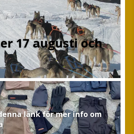
ter 17 augusti och
 denna länk för mer info om
a