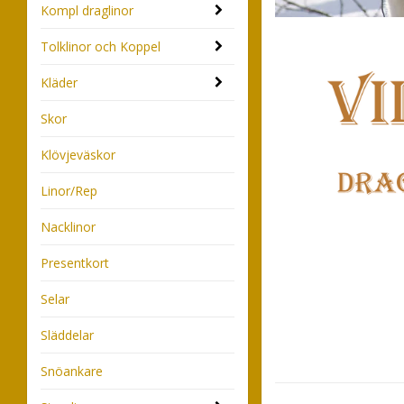
Kompl draglinor
Tolklinor och Koppel
Kläder
Skor
Klövjeväskor
Linor/Rep
Nacklinor
Presentkort
Selar
Släddelar
Snöankare