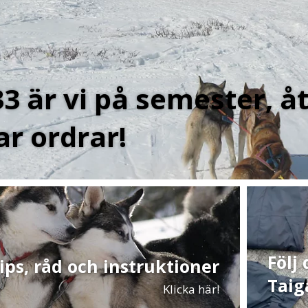
33 är vi på semester, å
ar ordrar!
Följ
ips, råd och instruktioner
Taig
Klicka här!