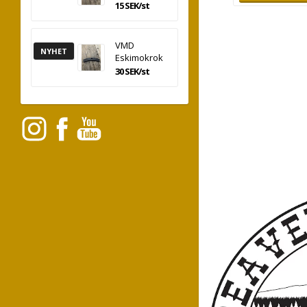
15 SEK/st
VMD
NYHET
Eskimokrok
30 SEK/st