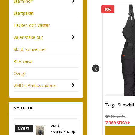
Stamlinor
40%
Startpaket
Täcken och Västar
Vajer stake out
Slöjd, souvenirer
REA varor
Övrigt
VMD´s Ambassadörer
gg till i favoritlistan
Lägg till i fav
Grytunderlägg
Taiga Snowhill
NYHETER
279 SEK/st
12 280 SEK/st
7 369 SEK/st
VMD
NYHET
KÖP
Eskimåknapp