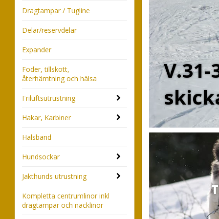
Dragtampar / Tugline
Delar/reservdelar
Expander
V.31-
Foder, tillskott,
återhämtning och hälsa
skick
Friluftsutrustning
Hakar, Karbiner
Halsband
Hundsockar
Jakthunds utrustning
T
Kompletta centrumlinor inkl
dragtampar och nacklinor