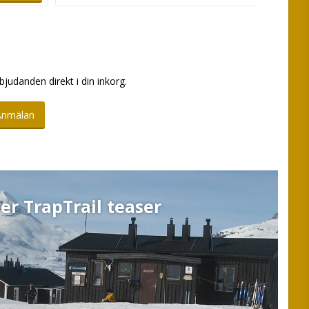
bjudanden direkt i din inkorg.
Anmälan
er TrapTrail teaser