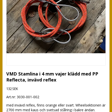
VMD Stamlina i 4 mm vajer klädd med PP
Reflecta, invävd reflex
132 SEK
Art.nr: 3030-001-002
med invävd reflex, finns orange eller svart. Wheelsektionen är 
2700 mm med kaus och svetsad stålring i bakre ändan.
